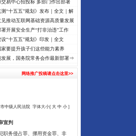
源交易中心招投标 多部门作出部署
测“十五五”规划》发布｜全文｜解
意见推动互联网基础资源高质量发展
署开展安全生产“打非治违”工作
设“十五五”规划》印发｜全文
国家要提升孩子们这些能力素养
牢记初心使命 奋进复兴征程丨“转折之城”激荡..
·[视频]
牢记初心使命 奋进复兴征程丨红船
能发展，国务院常务会作最新部署⇒
网络推广投稿请点击这里>>
乡市中级人民法院
字体大小[
大
中
小
]
审宣判
犯职务侵占罪、挪用资金罪、非