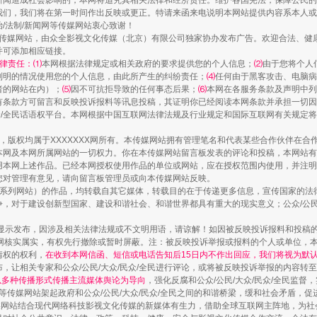
新闻造成社会影响的，本网将追究其相关法律和经济责任。维护各国宪法，保障公民的
我们，我们将在第一时间作出反映或更正。特请来函来电说明本网站提供内容系本人或
治/法制/新闻网等传媒网站衷心致谢！
新闻网等传媒网站，由众全影视文化传媒（北京）有限公司独家协办发布广告。欢迎合法、
并可添加相应链接。
律责任：⑴
本网根据法律规定或相关政府的要求提供您的个人信息；
⑵
由于您将个人
列明的情况使用您的个人信息，由此所产生的纠纷责任；
⑷
任何由于黑客攻击、电脑病
者的网站在内）；
⑸
因不可抗拒导致的任何事态后果；
⑹
本网在各服务条款及声明中列
有条款方可留言和反映投诉报料等讯息投稿，其证明你已经阅读本网条款并承担一切因
民众/全民话语权平台。本网根据中国互联网法律法规及行业规定和国际互联网有关规定
作品，版权均属于XXXXXXX网所有。本传媒网站拥有管理笔名和代表某些合作伙伴在
本网及本网所属网站的一切权力。你在本传媒网站留言板发表的评论和投稿，本网站有
镜头丨大暑三秋近
本网上述作品。已经本网授权使用作品的单位或网站，应在授权范围内使用，并注明“来
您对管理有意见，请向留言板管理员或向本传媒网站反映。
本传媒系列网站）的作品，均转载自其它媒体，转载目的在于传递更多信息，宣传国家的
，对于建设创新型国家、建设和谐社会、和谐世界都具有重大的现实意义；公众/公民/
显示发布，因涉及相关法律法规或不文明用语，请谅解！如因被反映投诉报料和投稿
网核实属实，有权先行撤除或暂时屏蔽。注：被反映投诉举报或报料的个人或单位，
情权的权利，
在收到本网信函、短信或电话告知后15日内不作出回应，我们将视为默
，让相关专家和公众/公民/大众/民众/全民进行评论，或将被反映投诉举报的内容转
网以多种传播形式传播主流媒体舆论为导向
，强化反腐和公众/公民/大众/民众/全民监
等传媒网站架起政府和公众/公民/大众/民众/全民之间的和谐桥梁，缓和社会矛盾，
媒网站结合现代网络科技影视文化传媒的新媒体有生力，借助全球互联网主阵地，为社会