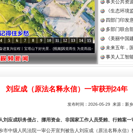
事关公共资
《生态环境监
读
四部门印发
多部门联合部
《美丽中国建
4
5
6
7
8
9
10
11
12
13
14
15
未来五年，
征程丨宝塔山下好光景..
·[视频]
因党而生 为党而战——百年“纪”事⑧加强纪律..
·[视频]
事关人工智
刘应成（原法名释永信）一审获刑24年
发布时间：2026-05-29 来源：
新
人刘应成职务侵占、挪用资金、非国家工作人员受贿、行贿案一
新乡市中级人民法院一审公开宣判被告人刘应成（原法名释永信）