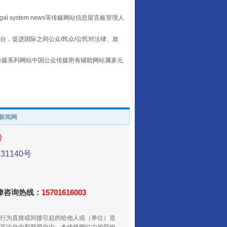
egal system news等传媒网站信息留言板管理人
台，促进国际之间公众/民众/公民对法律、政
本传媒系列网站中国公众传媒所有辅助网站属多元
让传统村落焕发生机
。
/新闻网
号
1140号
法律咨询热线：
15701616003
走走走！国家喊你健身啦
行为直接或间接引起的给他人或（单位）造