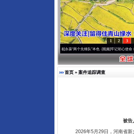
1
2
3
周年 深刻改变雪域高原..
·[视频]
永葆“两个先锋队”本色
·[视频]
牢记初心使命 奋进复兴
首页
»
案件追踪调查
被告
2026年5月29日，河南省