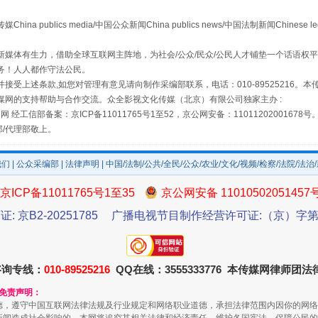
publics media/中国公众新闻China publics news/中国法制新闻Chinese l
媒体有生力，借助全球互联网主阵地，为社会/公众/民众/公民人才铺垫一个话语权平
务！人人都作守法公民。
接受上述条款,如您对管理有意见请向制作采编部联系，电话：010-89525216。
场
事关残疾人未来5年
媒网的支持帮助与合作交流。众全影视文化传媒（北京）有限公司独家主办 :
网 经工信部备案：京ICP备11011765号1至52，京公网安备：11011202001678号
部/代理部敬上。
我们
|
公众采编部
|
法律声明
| 中国/法制/公共/全民/公众/农业/文化/视频/检察/法院/法治
京ICP备11011765号1至35
京公网安备 11010502051457
证: 京B2-20251785
广播电视节目制作经营许可证:（京）字第3
咨询专线：
010-89525216
QQ在线：3555333776 本传媒网律师团
规模最大的光氢储一体化项目
和免责声明：
德，遵守中国互联网法律法规及行业规定和网络职业道德，承担法律范围内因你的网络