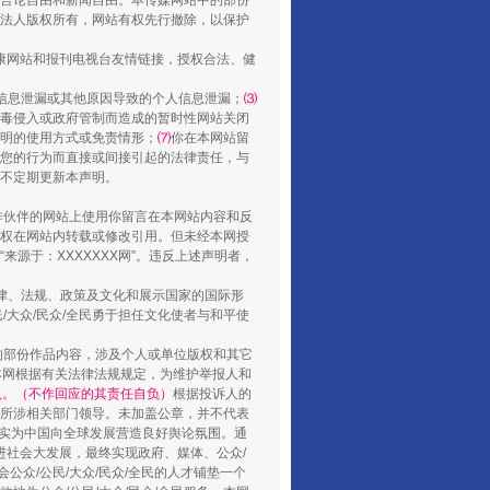
言论自由和新闻自由。本传媒网站中的部份
法人版权所有，网站有权先行撤除，以保护
健康网站和报刊电视台友情链接，授权合法、健
信息泄漏或其他原因导致的个人信息泄漏；
⑶
毒侵入或政府管制而造成的暂时性网站关闭
明的使用方式或免责情形；
⑺
你在本网站留
您的行为而直接或间接引起的法律责任，与
将不定期更新本声明。
合作伙伴的网站上使用你留言在本网站内容和反
权在网站内转载或修改引用。但未经本网授
山西：不断增强治理腐败综合效能
源于：XXXXXXX网”。违反上述声明者，
法律、法规、政策及文化和展示国家的国际形
大众/民众/全民勇于担任文化使者与和平使
的部份作品内容，涉及个人或单位版权和其它
本网根据有关法律法规规定，为维护举报人和
认。（不作回应的其责任自负）
根据投诉人的
至所涉相关部门领导。未加盖公章，并不代表
督，实为中国向全球发展营造良好舆论氛围。通
促进社会大发展，最终实现政府、媒体、公众/
公众/公民/大众/民众/全民的人才铺垫一个