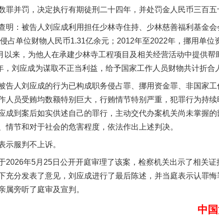
数罪并罚，决定执行有期徒刑二十四年，并处罚金人民币三百五
：被告人刘应成利用担任少林寺住持、少林慈善福利基金会会长
侵占单位财物人民币1.31亿余元；2012年至2022年，挪用单位
年7月以来，为他人在承建少林寺工程项目及相关经营活动中提供
022年，刘应成为谋取不正当利益，给予国家工作人员财物共计折合
实
一纸欠条伤亲情 巡回调解促和解..
告人刘应成的行为已构成职务侵占罪、挪用资金罪、非国家工
作人员受贿均数额特别巨大，行贿情节特别严重，犯罪行为持续
应成到案后如实供述自己的罪行，主动交代办案机关尚未掌握的
、情节和对于社会的危害程度，依法作出上述判决。
表示服判不上诉。
026年5月25日公开开庭审理了该案，检察机关出示了相关证
下充分发表了意见，刘应成进行了最后陈述，并当庭表示认罪悔
亲属旁听了庭审及宣判。
题”
法徽映军营 权益有保障
中国