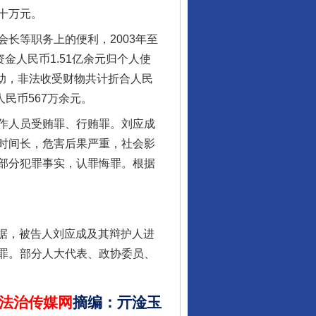
十万元。
等职务上的便利，2003年至
资金人民币1.51亿余元归个人使
帮助，非法收受财物共计折合人民
人民币567万余元。
行业协会接连发公告
作人员受贿罪、行贿罪。刘应成
时间长，危害后果严重，社会影
部分犯罪事实，认罪悔罪。根据
据，被告人刘应成及其辩护人进
罪。部分人大代表、政协委员、
让核能赋能千行百业
法治传媒网
摘编
：
亓淦玉