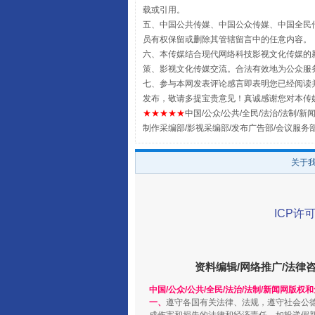
载或引用。
五、中国公共传媒、中国公众传媒、中国全民传媒China 
员有权保留或删除其管辖留言中的任意内容。
六、本传媒结合现代网络科技影视文化传媒的新
策、影视文化传媒交流。合法有效地为公众服
七、参与本网发表评论感言即表明您已经阅读并
全民健身五年计划来了！等你上
发布，敬请多提宝贵意见！真诚感谢您对本传
★★★★★
中国/公众/公共/全民/法治/法制/新闻
制作采编部/影视采编部/发布广告部/会议服务
关于
ICP许可
资料编辑/网络推广/法律
阿坝州三大球赛在茂县开幕
中国/公众/公共/全民/法治/法制/新闻网版权
一、
遵守各国有关法律、法规，遵守社会公