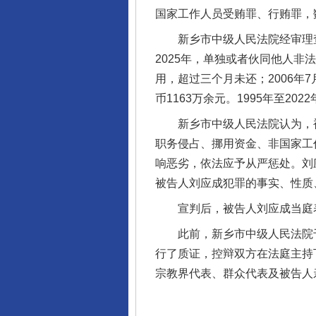
国家工作人员受贿罪、行贿罪，
新乡市中级人民法院经审理查明
2025年，单独或者伙同他人非法
用，超过三个月未还；2006
币1163万余元。1995年至2
完善运行机制助力责任有效落
新乡市中级人民法院认为，被
职务侵占、挪用资金、非国家工
响恶劣，依法应予从严惩处。刘
被告人刘应成犯罪的事实、性质
宣判后，被告人刘应成当庭
此前，新乡市中级人民法院于2
行了质证，控辩双方在法庭主持
宗教界代表、群众代表及被告人
东山县通报“牛蛙产品抗生素超标问