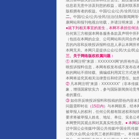
成伤害和损失的法律和经济责任。如投递假
信息若无意中涉及到您的权益，请及时联系
版权拥有者的权益。中国/公众/公共/全民/法
二、
中国/公众/公共/全民/法治/法制/
康网站和报刊电视台转载，并请注明来源，
●就下列相关事宜的发生，本网不承担任何法
任何第三方根据本网各服务条款及声明中所
（包括在本网的企业、公司网站和共同合作
言的内容和反映投诉报料信息人承认本网所
本网无关。本网只是提供公众/公民/大众/
三、关于网络版权权属问题：
①
本网注明“来源：XXXXXXX网”的所有
映投诉报料信息，本网有权发布或不发布在
国家大学科技园优化重塑工作
权的网站不得转载、摘编或利用其它方式使用
本网将追究其相关法律责任和经济责任。如
②
凡本网注明“来源：XXXXXXX”（非
象，增强国家软实力，参与国际新闻舆论竞争
者的重任。
③
如你所反映投诉报料和投稿的部份内容未
问题需即时在
（15日内）
与本网联系，经本
被举报人的权利，任何公民都有陈述权和知
要求将被举报人姓名、地址、单位、实名公布
本网赞同其观点和对其真实性负责。
● 本
过中国公众传媒/中国公共传媒/中国全民传媒
公民/大众/民众/全民三者的和谐统一。本传