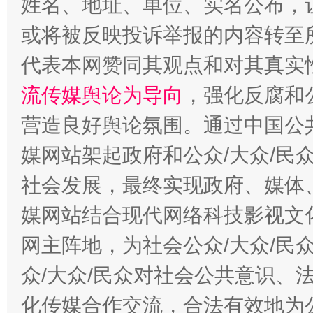
姓名、地址、单位、实名公布，让
或将被反映投诉举报的内容转至
代表本网赞同其观点和对其真实
完善运行机制助力责任有效落实
一纸欠条
流传媒舆论为导向
，强化反腐和
营造良好舆论氛围。通过中国公共
媒网站架起政府和公众/大众/民
社会发展，最终实现政府、媒体、
媒网站结合现代网络科技影视文
网主阵地，为社会公众/大众/民
东山县通报“牛蛙产品抗生素超标问题”
法
众/大众/民众对社会公共意识、
化传媒合作交流，合法有效地为公