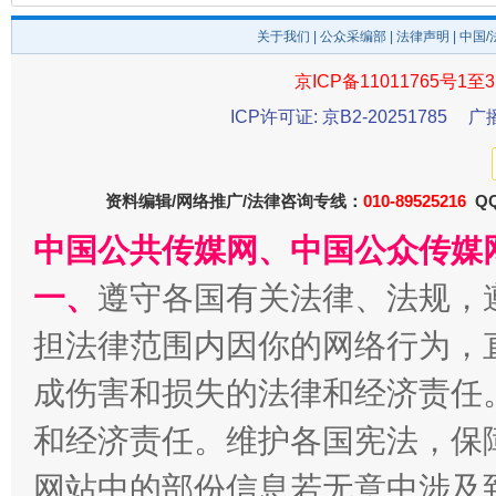
关于我们
|
公众采编部
|
法律声明
| 中国
京ICP备11011765号1至3
ICP许可证: 京B2-20251785
广
资料编辑/网络推广/法律咨询专线：
010-89525216
QQ
中国公共传媒网、中国公众传媒
千年窑火 生生不息
一
一、
遵守各国有关法律、法规，
担法律范围内因你的网络行为，
成伤害和损失的法律和经济责任
和经济责任。维护各国宪法，保
网站中的部份信息若无意中涉及