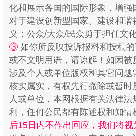
化和展示各国的国际形象，增强
扯下公款旅游的“隐身衣”
如何以同
对于建设创新型国家、建设和谐
义；公众/大众/民众勇于担任文
③
如你所反映投诉报料和投稿的
或不文明用语，请谅解！如因被
涉及个人或单位版权和其它问题
核实属实，有权先行撤除或暂时
“蜀中异人”王建安的艺术幻境
人或单位，本网根据有关法律法
利，任何公民都有陈述权和知情
后15日内不作出回应，我们将视