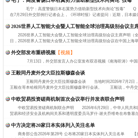
毛宁：高度警惕日本右翼势力借助新型技术向舆论“投毒”
毛宁：高度警惕日本右翼势力借助新型技术向舆论"投毒" Q 
在7月29日外交部例行记者会上，《环球时报》记者提问：近期，日本媒体
2026世界人工智能大会暨人工智能全球治理高级别会议主
2026世界人工智能大会暨人工智能全球治理高级别会议主席声明（全文
日，2026世界人工智能大会暨人工智能全球治理高级别会议在中国上海举
外交部发布重磅视频
【视频】
7月13日，外交部发言人办公室发布双语视频《南海听涛》中国
王毅同丹麦外交大臣拉斯穆森会谈
王毅同丹麦外交大臣拉斯穆森会谈 当地时间2026年7月2日
王毅在哥本哈根同丹麦外交大臣拉斯穆森举行会谈。 王毅说，中丹交往
中欧贸易投资磋商机制首次会议举行并发表联合声明
中欧贸易投资磋商机制联合声明 2026年6月29日，中华人民共
贸易和经济安全及机构间关系和透明度委员马罗什·谢夫乔维奇在布鲁塞尔
中方决定将20家日本实体列入关注名单
商务部公告2026年第28号 公布将20家日本实体列入关注名单