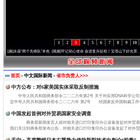
1
2
3
4
5
6
7
8
9
10
永葆“两个先锋队”本色
·[视频]
牢记初心使命 奋进复兴征程丨宝塔山下好光景..
·[视频]
首页
- 中文国际新闻 -
省市负责人>>>
中方公布：对6家美国实体采取反制措施
中华人民共和国商务部令二〇二六年第2号 关于对应用DNA科学公
定中华人民共和国商务部令二〇二六年 第2号 经国家反外国制裁工作协
中国发起首例对外贸易国家安全调查
商务部新闻发言人就对相关进口打印复印办公设备发起对外贸
我们关注到商务部发布公告，对相关进口打印复印办公设备发起了对外贸易