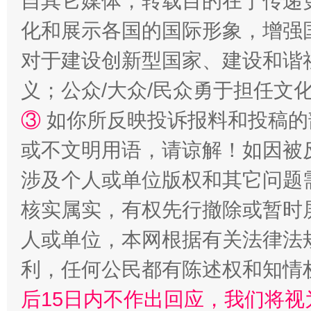
自其它媒体，转载目的在于传递
化和展示各国的国际形象，增强
对于建设创新型国家、建设和谐
义；公众/大众/民众勇于担任文
③
如你所反映投诉报料和投稿的
或不文明用语，请谅解！如因被
涉及个人或单位版权和其它问题
“蜀中异人”王建安的艺术幻境
核实属实，有权先行撤除或暂时
人或单位，本网根据有关法律法
利，任何公民都有陈述权和知情
后15日内不作出回应，我们将视