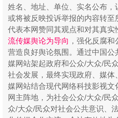
姓名、地址、单位、实名公布，让
或将被反映投诉举报的内容转至
完善运行机制助力责任有效落实
一纸欠条
代表本网赞同其观点和对其真实
流传媒舆论为导向
，强化反腐和
营造良好舆论氛围。通过中国公共
媒网站架起政府和公众/大众/民
社会发展，最终实现政府、媒体、
媒网站结合现代网络科技影视文
东山县通报“牛蛙产品抗生素超标问题”
法
网主阵地，为社会公众/大众/民
众/大众/民众对社会公共意识、