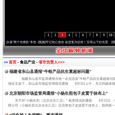
1
2
3
4
5
6
7
8
9
10
葆“两个先锋队”本色
·[视频]
牢记初心使命 奋进复兴征程丨宝塔山下好光景..
·[视频]
因党
首页
- 食品产业 -
省市负责人>>>
福建省东山县通报“牛蛙产品抗生素超标问题”
福建东山县市监局通报当地一企业涉及"牛蛙产品抗生素超标问题
报全文如下：东山县市场监管局情况通报 8月3日上午，关注到媒体报道
北京朝阳市场监管局通报“小杨生煎包子皮置于抹布上”
关于对"小杨生煎（北京合生汇店）" 检查情况的通报 4月15日
限公司（小杨生煎北京合生汇店）店员将包子皮放置于抹布上，我局第一时