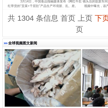
3月14日，中国食品报融媒体发布《网红牛肚 镜头后的肮脏车间
红带货的"贡菜+千层肚"产品生产环境脏、乱、差。 视频中曝光，该产
共 1304 条信息
首页
上页
下
页
完善运行机制助力责任有效落实
一纸欠条
全球视频图文新闻
东山县通报“牛蛙产品抗生素超标问题”
法