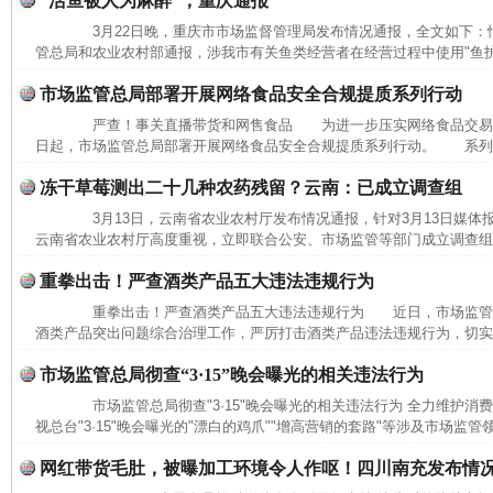
“活鱼被人为麻醉”，重庆通报
3月22日晚，重庆市市场监督管理局发布情况通报，全文如下
管总局和农业农村部通报，涉我市有关鱼类经营者在经营过程中使用"鱼护宝"
市场监管总局部署开展网络食品安全合规提质系列行动
严查！事关直播带货和网售食品 为进一步压实网络食品交易
日起，市场监管总局部署开展网络食品安全合规提质系列行动。 系列行
冻干草莓测出二十几种农药残留？云南：已成立调查组
3月13日，云南省农业农村厅发布情况通报，针对3月13日媒体
云南省农业农村厅高度重视，立即联合公安、市场监管等部门成立调查组，
重拳出击！严查酒类产品五大违法违规行为
重拳出击！严查酒类产品五大违法违规行为 近日，市场监管
酒类产品突出问题综合治理工作，严厉打击酒类产品违法违规行为，切实保
市场监管总局彻查“3·15”晚会曝光的相关违法行为
市场监管总局彻查"3·15"晚会曝光的相关违法行为 全力维护
视总台"3·15"晚会曝光的"漂白的鸡爪""增高营销的套路"等涉及市场监管
网红带货毛肚，被曝加工环境令人作呕！四川南充发布情