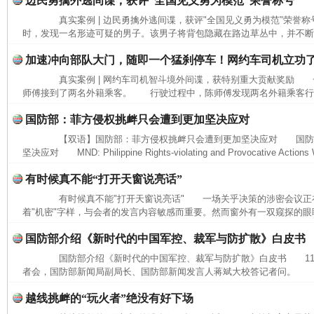
边民勇擒外逃间谍，获评“全国见义勇为模范”荣誉称号
真实案例 | 边民勇擒外逃间谍，获评"全国见义勇为模范"荣誉
时，发现一名形迹可疑的男子。该男子将背包隐藏在路边草丛中，并不断向
完善运行机制助力责任有效落实
一纸欠条
加速冲向部队大门，随即一个猛刹停车！网约车司机立功
真实案例 | 网约车司机智斗境外间谍，获特别重大贡献奖励 
师傅接到了两名外籍乘客。 行驶过程中，陈师傅发现两名外籍乘客行为
国防部：菲方侵权挑衅只会遭到更加坚决应对
【双语】国防部：菲方侵权挑衅只会遭到更加坚决应对 国防
坚决应对 MND: Philippine Rights-violating and Provocative Actions Wi
有时候真不能“打开天窗说亮话”
有时候真不能"打开天窗说亮话" 一场关乎决策的涉密会议正
着"机密"字样，与会者的发言内容敏感而重要。然而窗外有一双窥探的眼睛
东山县通报“牛蛙产品抗生素超标问题”
法
国防部介绍《新时代的中国军控、裁军与防扩散》白皮书
国防部介绍《新时代的中国军控、裁军与防扩散》白皮书 11月
者会，国防部新闻局副局长、国防部新闻发言人蒋斌大校答记者问。 记
越线挑衅的“玩火者”绝没有好下场