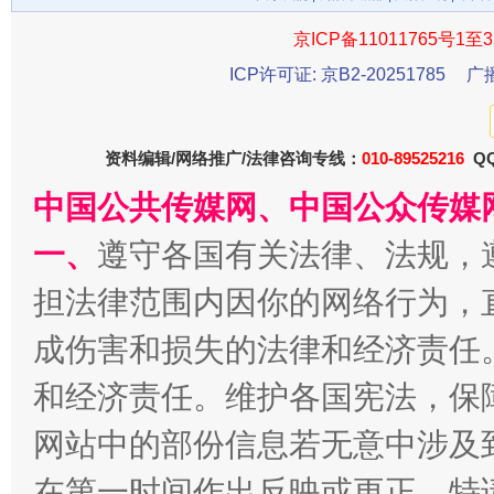
京ICP备11011765号1至3
ICP许可证: 京B2-20251785
广
资料编辑/网络推广/法律咨询专线：
010-89525216
QQ
中国公共传媒网、中国公众传媒
一、
遵守各国有关法律、法规，
受贿1.44亿！段成刚被判无期
从幼儿
担法律范围内因你的网络行为，
成伤害和损失的法律和经济责任
和经济责任。维护各国宪法，保
网站中的部份信息若无意中涉及
在第一时间作出反映或更正。特