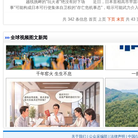
越线挑衅的"玩火者"绝没有好下场 近日，日本首相高市早苗在
事"可能构成日本可行使集体自卫权的"存亡危机事态"，暗示可能武力介入
共 342 条信息
首页
上页
下页
末页
共 43 
全球视频图文新闻
千年窑火 生生不息
一
揭开“小金库”的免责幌子
关于我们
|
公众采编部
|
法律声明
| 中国