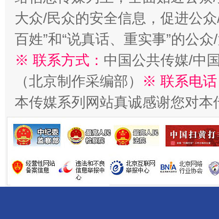
大众/民众的安全信息，促进公众
百姓”和“说真话、重实事”的公众
※ 联系方式：
中国公共传媒/中
（北京制作采编部）
※ 联系电话
受贿1.44亿！段成刚被判无期
从幼儿
本传媒系列网站真诚感谢您对本