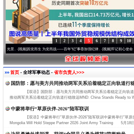
1
2
3
4
5
6
7
8
9
10
.
·[视频]
因党而生 为党而战——百年“纪”事⑧加强纪律..
·[视频]
牢记初心使命 奋进复兴
首页
- 全球军事动态 -
省市负责人>>>
国防部：愿与美方共同推动两军关系沿着稳定正向轨道行
【双语】国防部：愿与美方共同推动两军关系沿着稳定正向轨道
推动两军关系沿着稳定正向轨道行稳致远MND: China Stands Ready to Work
中蒙将举行“草原伙伴-2026”陆军联训
【双语】中蒙将举行"草原伙伴-2026"陆军联训中蒙将举行"草原伙伴-20
Mongolia Will Hold Steppe Partner 2026 Joint Army Training 5月18