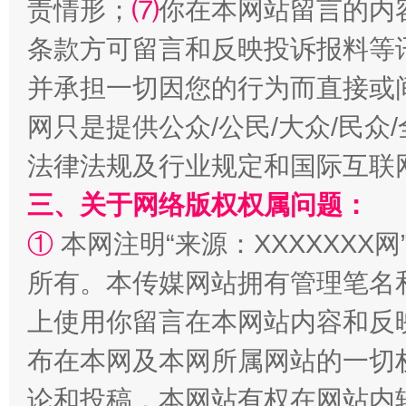
责情形；
⑺
你在本网站留言的内
条款方可留言和反映投诉报料等
并承担一切因您的行为而直接或
全民健身五年计划来了！等你上场
网只是提供公众/公民/大众/民
法律法规及行业规定和国际互联
三、关于网络版权权属问题：
①
本网注明“来源：XXXXXXX网
所有。本传媒网站拥有管理笔名
上使用你留言在本网站内容和反
阿坝州三大球赛在茂县开幕
规模最
布在本网及本网所属网站的一切
论和投稿，本网站有权在网站内