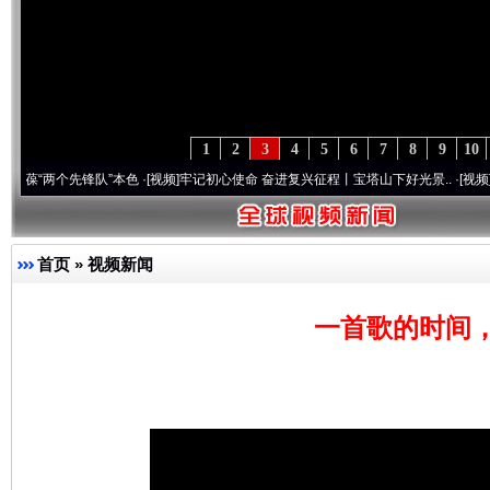
1
2
3
4
5
6
7
8
9
10
个先锋队”本色
·[视频]
牢记初心使命 奋进复兴征程丨宝塔山下好光景..
·[视频]
因党而生 
首页
»
视频新闻
一首歌的时间，