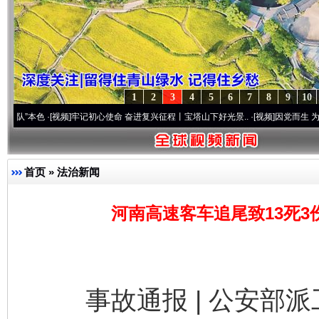
1
2
3
4
5
6
7
8
9
10
色
·[视频]
牢记初心使命 奋进复兴征程丨宝塔山下好光景..
·[视频]
因党而生 为党而战——百
首页
»
法治新闻
河南高速客车追尾致13死3
事故通报 | 公安部派