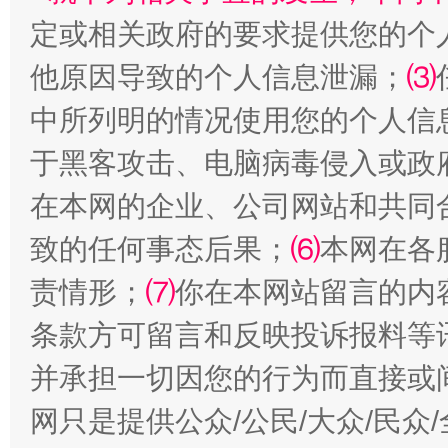
定或相关政府的要求提供您的个
他原因导致的个人信息泄漏；
⑶
中所列明的情况使用您的个人信
于黑客攻击、电脑病毒侵入或政
在本网的企业、公司网站和共同
致的任何事态后果；
⑹
本网在各
受贿1.44亿！段成刚被判无期
从幼儿
责情形；
⑺
你在本网站留言的内
条款方可留言和反映投诉报料等
并承担一切因您的行为而直接或
网只是提供公众/公民/大众/民