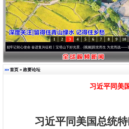
1
2
3
4
5
6
7
8
9
10
初心使命 奋进复兴征程丨宝塔山下好光景..
·[视频]
因党而生 为党而战——百年“纪”事⑧
首页
»
政要论坛
习近平同美
习近平同美国总统特