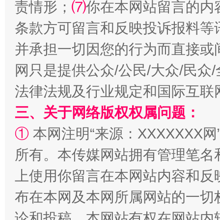
责情形；
⑺
你在本网站留言的内
条款方可留言和反映投诉报料等
并承担一切因您的行为而直接或
阿坝州三大球赛在茂县开幕
规模最
网只是提供公众/公民/大众/民
法律法规及行业规定和国际互联
三、关于网络版权权属问题：
①
本网注明“来源：XXXXXXX网
所有。本传媒网站拥有管理笔名
上使用你留言在本网站内容和反
国家大学科技园优化重塑工作
布在本网及本网所属网站的一切
论和投稿，本网站有权在网站内