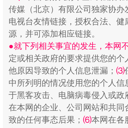
受贿1.44亿！段成刚被判无期
从幼儿
传媒（北京）有限公司独家协办
电视台友情链接，授权合法、健
源，并可添加相应链接。
●就下列相关事宜的发生，本网
定或相关政府的要求提供您的个
他原因导致的个人信息泄漏；
⑶
中所列明的情况使用您的个人信
全民健身五年计划来了！等你上场
于黑客攻击、电脑病毒侵入或政
在本网的企业、公司网站和共同
致的任何事态后果；
⑹
本网在各