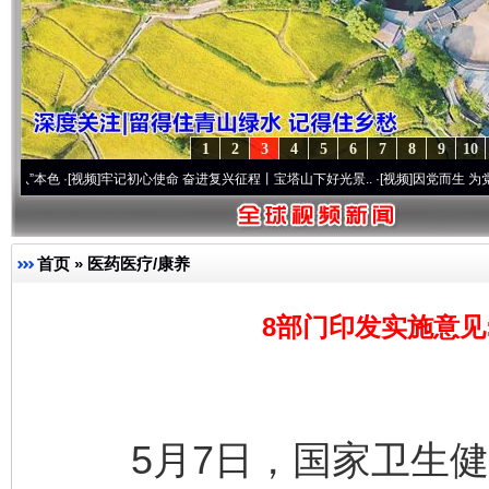
1
2
3
4
5
6
7
8
9
10
[视频]
牢记初心使命 奋进复兴征程丨宝塔山下好光景..
·[视频]
因党而生 为党而战——百年
首页
»
医药医疗/康养
8部门印发实施意见
5月7日，国家卫生健