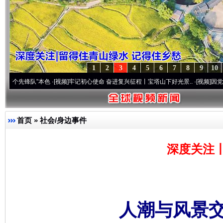
1
2
3
4
5
6
7
8
9
10
队”本色
·[视频]
牢记初心使命 奋进复兴征程丨宝塔山下好光景..
·[视频]
因党而生 为党而
首页
»
社会/身边事件
深度关注
人潮与风景交