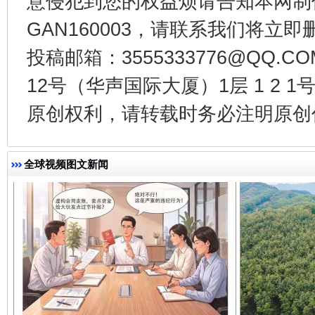
意侵犯到您的权益烦请告知本网制作采编
GAN160003，请联系我们将立即删
千年窑火 生生不息
一
投稿邮箱：3555333776@QQ
12号（华声国际大厦）1层 1 2
原创权利，请转载时务必注明原创作
全球视频图文新闻
揭开“小金库”的免责幌子