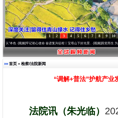
1
2
3
4
5
6
7
8
9
10
·[视频]
牢记初心使命 奋进复兴征程丨宝塔山下好光景..
·[视频]
因党而生 为党而战——百
首页
»
检察/法院新闻
“调解+普法”护航产业
法院讯（朱光临）
2